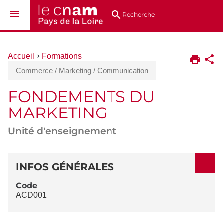
Aller
Navigation
Accès
Connexion
au
directs
Recherche
contenu
Vous
Accueil
Formations
êtes
Commerce / Marketing / Communication
ici :
FONDEMENTS DU
MARKETING
Unité d'enseignement
DÉTAILS
INFOS GÉNÉRALES
Code
ACD001