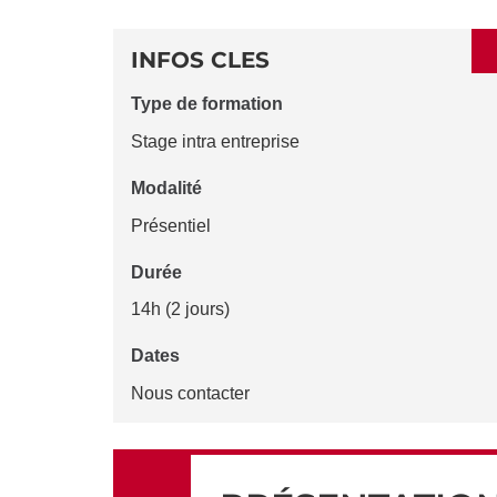
SECTIONS
DÉTAILS
DE
INFOS CLES
LA
Type de formation
FICHE
Stage intra entreprise
Modalité
Présentiel
Durée
14h (2 jours)
Dates
Nous contacter