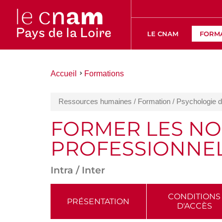
LE CNAM
FORM
Vous
Accueil
Formations
êtes
ici :
Ressources humaines / Formation / Psychologie du
FORMER LES NO
PROFESSIONNE
Intra / Inter
ACCÉDER
CONDITIONS
PRÉSENTATION
D'ACCÈS
AUX