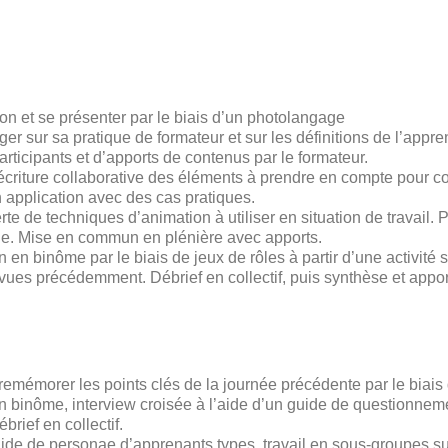
on et se présenter par le biais d’un photolangage
er sur sa pratique de formateur et sur les définitions de l’appr
ticipants et d’apports de contenus par le formateur.
criture collaborative des éléments à prendre en compte pour cons
 application avec des cas pratiques.
te de techniques d’animation à utiliser en situation de travail. 
lle. Mise en commun en plénière avec apports.
n en binôme par le biais de jeux de rôles à partir d’une activité 
vues précédemment. Débrief en collectif, puis synthèse et appor
mémorer les points clés de la journée précédente par le biais 
 en binôme, interview croisée à l’aide d’un guide de questionnem
brief en collectif.
’aide de personae d’apprenants types, travail en sous-groupes sur