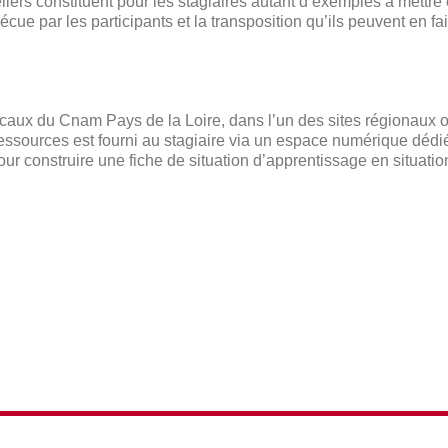
eliers constituent pour les stagiaires autant d’exemples à mett
n vécue par les participants et la transposition qu’ils peuvent en 
locaux du Cnam Pays de la Loire, dans l’un des sites régionaux 
essources est fourni au stagiaire via un espace numérique dédié
ur construire une fiche de situation d’apprentissage en situatio