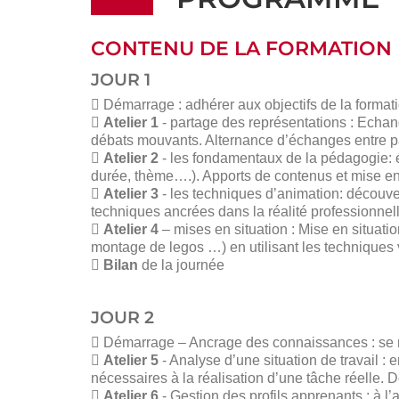
CONTENU DE LA FORMATION
JOUR 1
 Démarrage : adhérer aux objectifs de la formati
 Atelier 1
- partage des représentations : Echang
débats mouvants. Alternance d’échanges entre par
 Atelier 2
- les fondamentaux de la pédagogie: é
durée, thème….). Apports de contenus et mise en
 Atelier 3
- les techniques d’animation: découver
techniques ancrées dans la réalité professionne
 Atelier 4
– mises en situation : Mise en situatio
montage de legos …) en utilisant les techniques 
 Bilan
de la journée
JOUR 2
 Démarrage – Ancrage des connaissances : se re
 Atelier 5
- Analyse d’une situation de travail :
nécessaires à la réalisation d’une tâche réelle. Dé
 Atelier 6
- Gestion des profils apprenants : à l