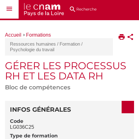
Aller
Navigation
Accès
Connexion
au
directs
Recherche
contenu
Vous
Accueil
Formations
êtes
Ressources humaines / Formation /
ici :
Psychologie du travail
GÉRER LES PROCESSUS
RH ET LES DATA RH
Bloc de compétences
DÉTAILS
INFOS GÉNÉRALES
Code
LG036C25
Type de formation