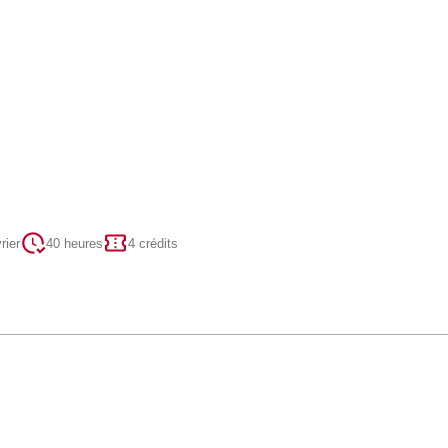
rier
40 heures
4 crédits