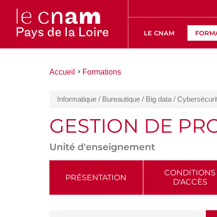
LE CNAM
FORM
Vous
Accueil
Formations
êtes
ici :
Informatique / Bureautique / Big data / Cybersécuri
GESTION DE PR
Unité d'enseignement
ACCÉDER
CONDITIONS
PRÉSENTATION
D'ACCÈS
AUX
SECTIONS