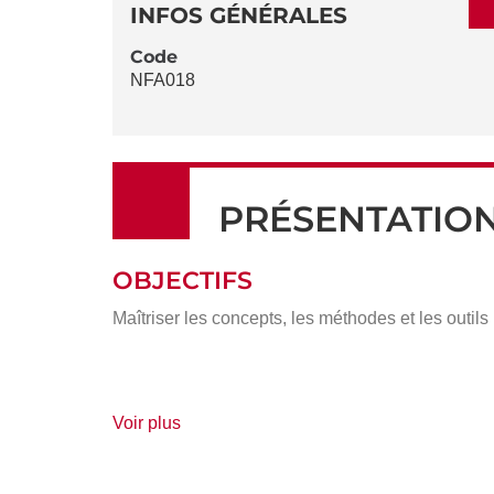
DÉTAILS
DE
INFOS GÉNÉRALES
LA
Code
NFA018
FICHE
PRÉSENTATIO
OBJECTIFS
Maîtriser les concepts, les méthodes et les outils 
de
Voir plus
détails