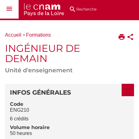
Aller
Navigation
Accès
Connexion
au
directs
Recherche
contenu
Vous
Accueil
Formations
êtes
INGÉNIEUR DE
ici :
DEMAIN
Unité d'enseignement
DÉTAILS
INFOS GÉNÉRALES
Code
ENG210
6 crédits
Volume horaire
50 heures