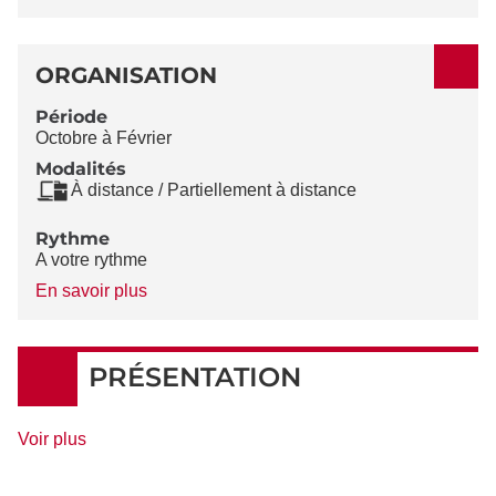
ORGANISATION
Période
Octobre à Février
Modalités
À distance / Partiellement à distance
Rythme
A votre rythme
à
En savoir plus
propos
du
Rythme
PRÉSENTATION
de
Voir plus
détails