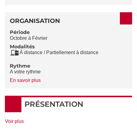
ORGANISATION
Période
Octobre à Février
Modalités
À distance / Partiellement à distance
Rythme
A votre rythme
à
En savoir plus
propos
du
Rythme
PRÉSENTATION
de
Voir plus
détails