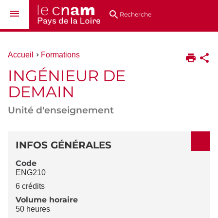
Aller
Navigation
Accès
Connexion
au
directs
Recherche
contenu
Vous
Accueil
Formations
êtes
INGÉNIEUR DE
ici :
DEMAIN
Unité d'enseignement
DÉTAILS
INFOS GÉNÉRALES
Code
ENG210
6 crédits
Volume horaire
50 heures