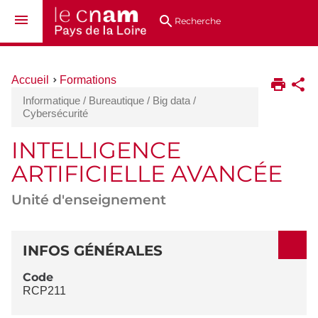
Aller
Navigation
Accès
Connexion
au
directs
Recherche
contenu
Vous
Accueil
Formations
êtes
Informatique / Bureautique / Big data /
ici :
Cybersécurité
INTELLIGENCE
ARTIFICIELLE AVANCÉE
Unité d'enseignement
DÉTAILS
INFOS GÉNÉRALES
Code
RCP211