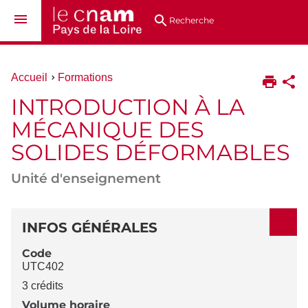
Aller
Navigation
Accès
Connexion
au
directs
Recherche
contenu
Vous
Accueil
Formations
êtes
INTRODUCTION À LA
ici :
MÉCANIQUE DES
SOLIDES DÉFORMABLES
Unité d'enseignement
DÉTAILS
INFOS GÉNÉRALES
Code
UTC402
3 crédits
Volume horaire