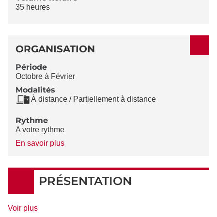
35 heures
ORGANISATION
Période
Octobre à Février
Modalités
À distance / Partiellement à distance
Rythme
A votre rythme
à
En savoir plus
propos
du
Rythme
PRÉSENTATION
de
Voir plus