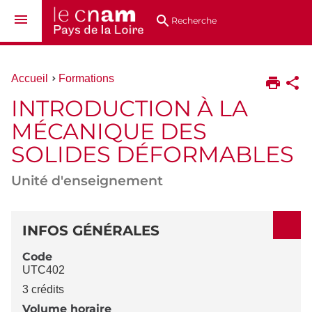
Aller
Navigation
Accès
Connexion
au
directs
Recherche
contenu
Vous
Accueil
Formations
êtes
INTRODUCTION À LA
ici :
MÉCANIQUE DES
SOLIDES DÉFORMABLES
Unité d'enseignement
DÉTAILS
INFOS GÉNÉRALES
Code
UTC402
3 crédits
Volume horaire