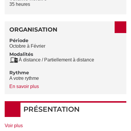
35 heures
ORGANISATION
Période
Octobre à Février
Modalités
À distance / Partiellement à distance
Rythme
A votre rythme
à
En savoir plus
propos
du
Rythme
PRÉSENTATION
de
Voir plus