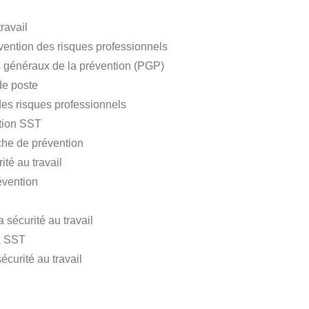
travail
vention des risques professionnels
s généraux de la prévention (PGP)
 de poste
 des risques professionnels
ction SST
che de prévention
ité au travail
révention
a sécurité au travail
la SST
écurité au travail