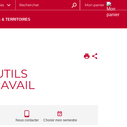
les
Mon panier
 & TERRITOIRES
TILS
RAVAIL
CALL
TO
Nous contacter
Choisir mon semestre