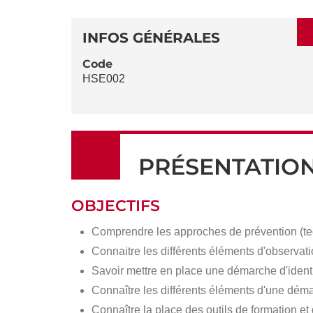
SECTIONS
DÉTAILS
DE
INFOS GÉNÉRALES
LA
Code
HSE002
FICHE
PRÉSENTATIO
OBJECTIFS
Comprendre les approches de prévention (tec
Connaitre les différents éléments d'observatio
Savoir mettre en place une démarche d'identi
Connaître les différents éléments d'une dém
Connaître la place des outils de formation 