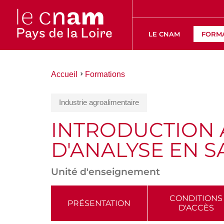
LE CNAM
FORM
Vous
Accueil
Formations
êtes
ici :
Industrie agroalimentaire
INTRODUCTION 
D'ANALYSE EN S
Unité d'enseignement
ACCÉDER
CONDITIONS
PRÉSENTATION
D'ACCÈS
AUX