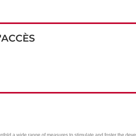
'ACCÈS
fold a wide range of measures to stimulate and foster the devel