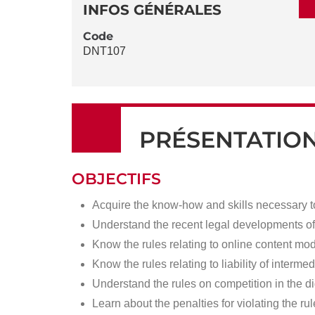
DÉTAILS
DE
INFOS GÉNÉRALES
LA
Code
DNT107
FICHE
PRÉSENTATIO
OBJECTIFS
Acquire the know-how and skills necessary to 
Understand the recent legal developments 
Know the rules relating to online content mo
Know the rules relating to liability of intermed
Understand the rules on competition in the di
Learn about the penalties for violating the rul