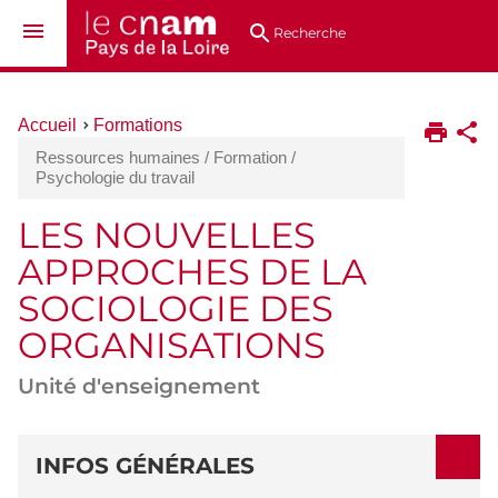
Aller
Navigation
Accès
Connexion
au
directs
Recherche
contenu
Vous
Accueil
Formations
êtes
Ressources humaines / Formation /
ici :
Psychologie du travail
LES NOUVELLES
APPROCHES DE LA
SOCIOLOGIE DES
ORGANISATIONS
Unité d'enseignement
DÉTAILS
INFOS GÉNÉRALES