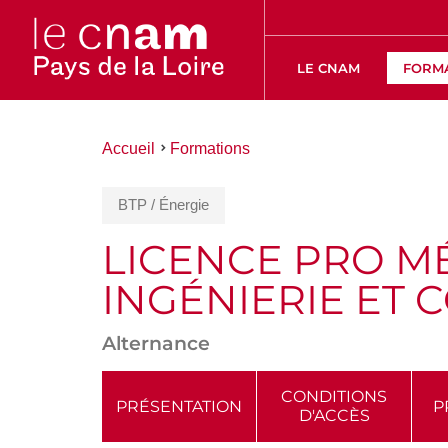
LE CNAM
FORM
Vous
Accueil
Formations
êtes
ici :
BTP / Énergie
LICENCE PRO MÉ
INGÉNIERIE ET 
Alternance
ACCÉDER
CONDITIONS
PRÉSENTATION
P
D'ACCÈS
AUX