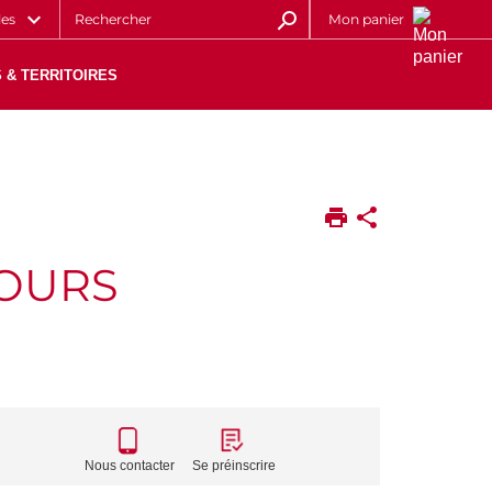
les
Mon panier
 & TERRITOIRES
COURS
CALL
TO
Nous contacter
Se préinscrire