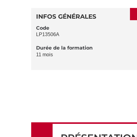
SECTIONS
DÉTAILS
DE
INFOS GÉNÉRALES
LA
Code
LP13506A
FICHE
Durée de la formation
11 mois