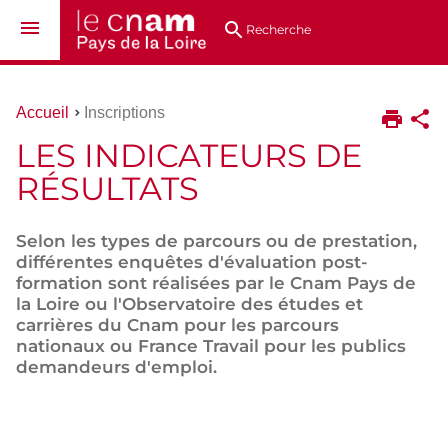
Aller
Navigation
Accès
Connexion
au
directs
Recherche
contenu
Vous
Accueil
Inscriptions
êtes
LES INDICATEURS DE
ici :
RÉSULTATS
Selon les types de parcours ou de prestation,
différentes enquêtes d'évaluation post-
formation sont réalisées par le Cnam Pays de
la Loire ou l'Observatoire des études et
carrières du Cnam pour les parcours
nationaux ou France Travail pour les publics
demandeurs d'emploi.