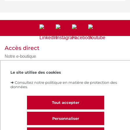
Accès direct
Notre e-boutique
Espace numérique de formation
Le Cnam recrute
Le site utilise des cookies
Contacts et plans d'accès
Réclamations
➜
Consultez notre politique en matière de protection des
données.
Tout accepter
Intranet
Contacts et plans d'accès
CGV
Règlement intérieur
Infos légales
Personnaliser