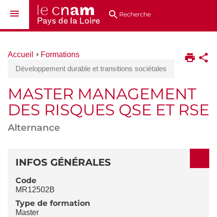
Aller
Navigation
Accès
Connexion
au
directs
Recherche
contenu
Vous
Accueil
Formations
êtes
Développement durable et transitions sociétales
ici :
MASTER MANAGEMENT
DES RISQUES QSE ET RSE
Alternance
DÉTAILS
INFOS GÉNÉRALES
Code
MR12502B
Type de formation
Master