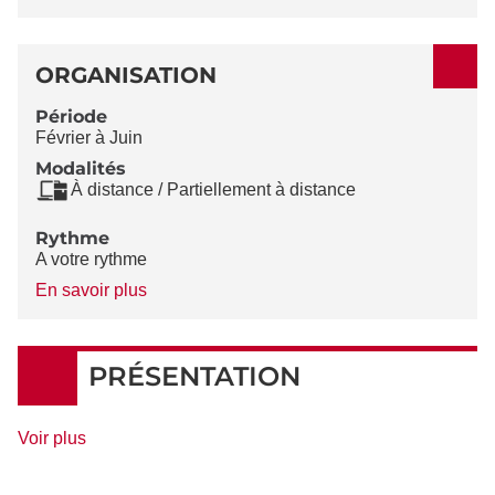
ORGANISATION
Période
Février à Juin
Modalités
À distance / Partiellement à distance
Rythme
A votre rythme
à
En savoir plus
propos
du
Rythme
PRÉSENTATION
de
Voir plus
détails