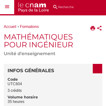
Aller
Navigation
Accès
Connexion
au
directs
Recherche
contenu
Vous
Accueil
Formations
êtes
MATHÉMATIQUES
ici :
POUR INGÉNIEUR
Unité d'enseignement
DÉTAILS
INFOS GÉNÉRALES
Code
UTC604
3 crédits
Volume horaire
35 heures