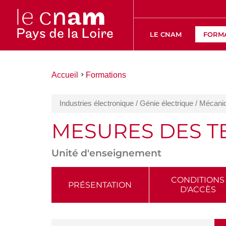
LE CNAM
FORM
Vous
Accueil
Formations
êtes
ici :
Industries électronique / Génie électrique / Mécan
MESURES DES 
Unité d'enseignement
ACCÉDER
CONDITIONS
PRÉSENTATION
D'ACCÈS
AUX
SECTIONS