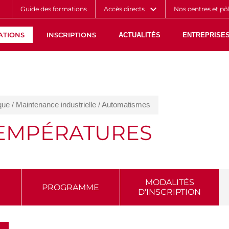
Aller
Navigation
Accès
Connexion
Guide des formations
Accès directs
Nos centres et pô
au
directs
contenu
ATIONS
INSCRIPTIONS
ACTUALITÉS
ENTREPRISES
ique / Maintenance industrielle / Automatismes
TEMPÉRATURES
MODALITÉS
PROGRAMME
D'INSCRIPTION