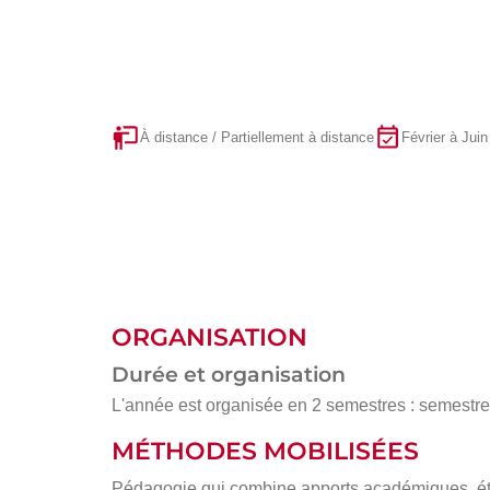
À distance / Partiellement à distance
Février à Juin
ORGANISATION
Durée et organisation
L'année est organisée en 2 semestres : semestre 1
MÉTHODES MOBILISÉES
Pédagogie qui combine apports académiques, étu