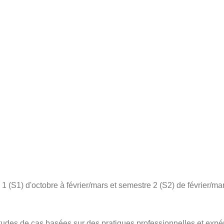
 (S1) d'octobre à février/mars et semestre 2 (S2) de février/mar
des de cas basées sur des pratiques professionnelles et expé