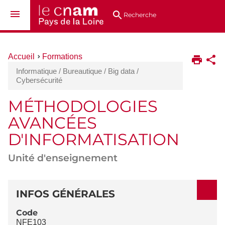
Aller
Navigation
Accès
Connexion
au
directs
Recherche
contenu
Vous
Accueil
Formations
êtes
Informatique / Bureautique / Big data /
ici :
Cybersécurité
MÉTHODOLOGIES
AVANCÉES
D'INFORMATISATION
Unité d'enseignement
DÉTAILS
INFOS GÉNÉRALES
Code
NFE103