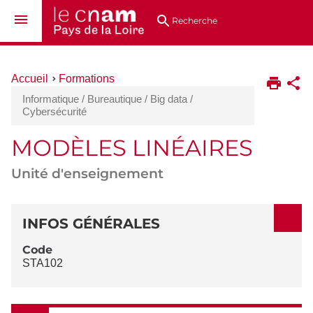
Aller
Navigation
Accès
Connexion
au
directs
Recherche
contenu
Vous
Accueil
Formations
êtes
Informatique / Bureautique / Big data /
ici :
Cybersécurité
MODÈLES LINÉAIRES
Unité d'enseignement
DÉTAILS
INFOS GÉNÉRALES
Code
STA102