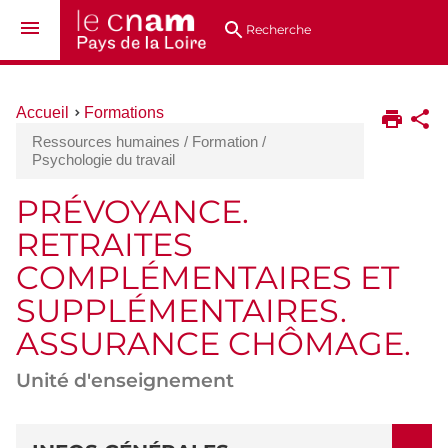
Aller
Navigation
Accès
Connexion
au
directs
Recherche
contenu
Vous
Accueil
Formations
êtes
Ressources humaines / Formation /
ici :
Psychologie du travail
PRÉVOYANCE.
RETRAITES
COMPLÉMENTAIRES ET
SUPPLÉMENTAIRES.
ASSURANCE CHÔMAGE.
Unité d'enseignement
DÉTAILS