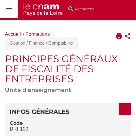
Aller
Navigation
Accès
Connexion
au
directs
Recherche
contenu
Vous
Accueil
Formations
êtes
Gestion / Finance / Comptabilité
ici :
PRINCIPES GÉNÉRAUX
DE FISCALITÉ DES
ENTREPRISES
Unité d'enseignement
DÉTAILS
INFOS GÉNÉRALES
Code
DRF100