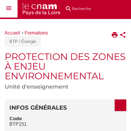
Aller
Navigation
Accès
Connexion
au
directs
Recherche
contenu
Vous
Accueil
Formations
êtes
BTP / Énergie
ici :
PROTECTION DES ZONES
À ENJEU
ENVIRONNEMENTAL
Unité d'enseignement
DÉTAILS
INFOS GÉNÉRALES
Code
BTP151