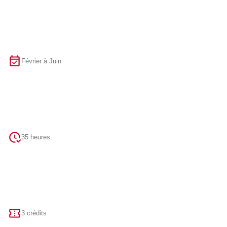
Février à Juin
35 heures
3 crédits