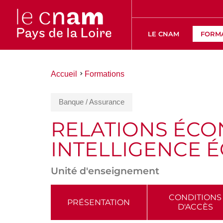
LE CNAM
FORM
Vous
Accueil
Formations
êtes
ici :
Banque / Assurance
RELATIONS ÉCO
INTELLIGENCE 
Unité d'enseignement
ACCÉDER
CONDITIONS
PRÉSENTATION
D'ACCÈS
AUX