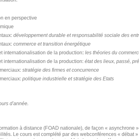
on en perspective
omique
ntaux:
développement durable et
responsabilité sociale des ent
ntaux:
commerce et transition énergétique
 internationalisation de la production
:
les théories du commerce
 internationalisation de la production:
état des lieux, passé, pré
mmerciaux:
stratégie des firmes et concurrence
mmerciaux:
politique industrielle et stratégie des Etats
ours d'année.
ormation à distance (FOAD nationale), de façon « asynchrone »
ités. Le cours est complété par des webconférences « débat » en