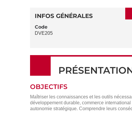
SECTIONS
DÉTAILS
DE
INFOS GÉNÉRALES
LA
Code
DVE205
FICHE
PRÉSENTATIO
OBJECTIFS
Maîtriser les connaissances et les outils nécess
développement durable, commerce international et
autonomie stratégique. Comprendre leurs conséq