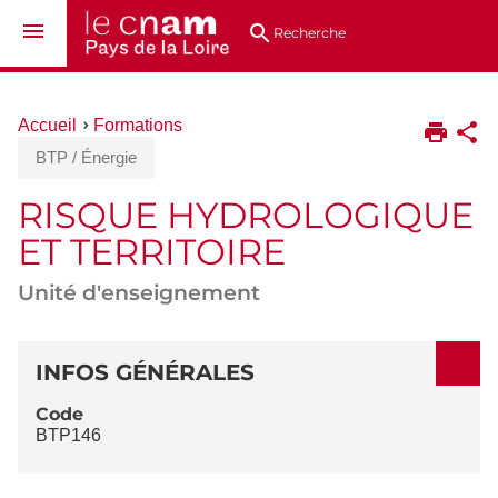
Aller
Navigation
Accès
Connexion
au
directs
Recherche
contenu
Vous
Accueil
Formations
êtes
BTP / Énergie
ici :
RISQUE HYDROLOGIQUE
ET TERRITOIRE
Unité d'enseignement
DÉTAILS
INFOS GÉNÉRALES
Code
BTP146