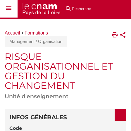
Aller
Navigation
Accès
Connexion
au
directs
Recherche
contenu
Vous
Accueil
Formations
êtes
Management / Organisation
ici :
RISQUE
ORGANISATIONNEL ET
GESTION DU
CHANGEMENT
Unité d'enseignement
DÉTAILS
INFOS GÉNÉRALES
Code