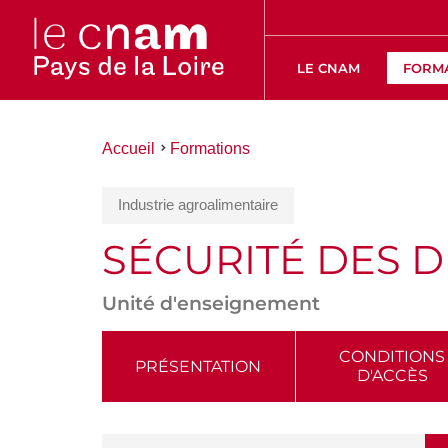
LE CNAM
FORM
Vous
Accueil
Formations
êtes
ici :
Industrie agroalimentaire
SÉCURITÉ DES 
Unité d'enseignement
ACCÉDER
CONDITIONS
PRÉSENTATION
D'ACCÈS
AUX
SECTIONS