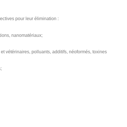
ctives pour leur élimination :
ations, nanomatériaux;
et vétérinaires, polluants, additifs, néoformés, toxines
;