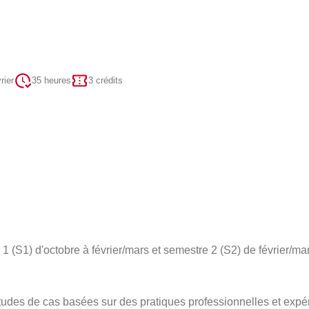
rier
35 heures
3 crédits
 (S1) d'octobre à février/mars et semestre 2 (S2) de février/mar
des de cas basées sur des pratiques professionnelles et expé