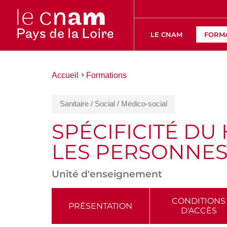
LE CNAM
FORM
Vous
Accueil
Formations
êtes
ici :
Sanitaire / Social / Médico-social
SPÉCIFICITÉ DU
LES PERSONNES
Unité d'enseignement
ACCÉDER
CONDITIONS
PRÉSENTATION
D'ACCÈS
AUX