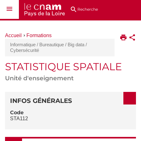
Aller
Navigation
Accès
Connexion
au
directs
Recherche
contenu
Vous
Accueil
Formations
êtes
Informatique / Bureautique / Big data /
ici :
Cybersécurité
STATISTIQUE SPATIALE
Unité d'enseignement
DÉTAILS
INFOS GÉNÉRALES
Code
STA112