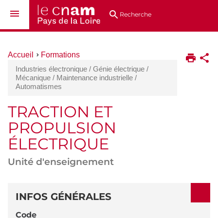
Aller
Navigation
Accès
Connexion
au
directs
Recherche
contenu
Vous
Accueil
Formations
êtes
Industries électronique / Génie électrique /
ici :
Mécanique / Maintenance industrielle /
Automatismes
TRACTION ET
PROPULSION
ÉLECTRIQUE
Unité d'enseignement
DÉTAILS
INFOS GÉNÉRALES
Code