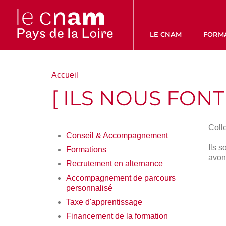
LE CNAM
FORM
Vous
Accueil
êtes
[ ILS NOUS FON
ici :
Colle
Conseil & Accompagnement
Ils s
Formations
avon
Recrutement en alternance
Accompagnement de parcours
personnalisé
Taxe d'apprentissage
Financement de la formation