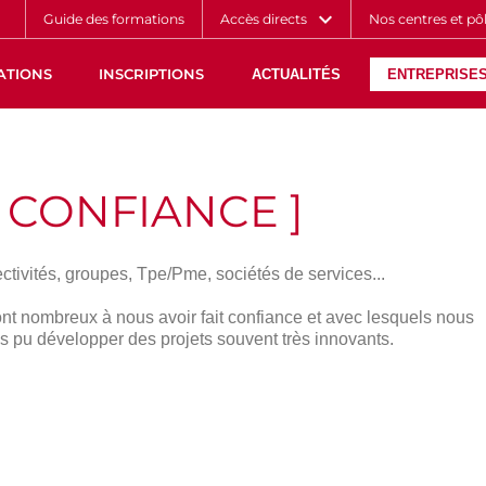
Aller
Navigation
Accès
Connexion
Guide des formations
Accès directs
Nos centres et pô
au
directs
contenu
ATIONS
INSCRIPTIONS
ACTUALITÉS
ENTREPRISES
T CONFIANCE ]
ctivités, groupes, Tpe/Pme, sociétés de services...
ont nombreux à nous avoir fait confiance et avec lesquels nous
s pu développer des projets souvent très innovants.