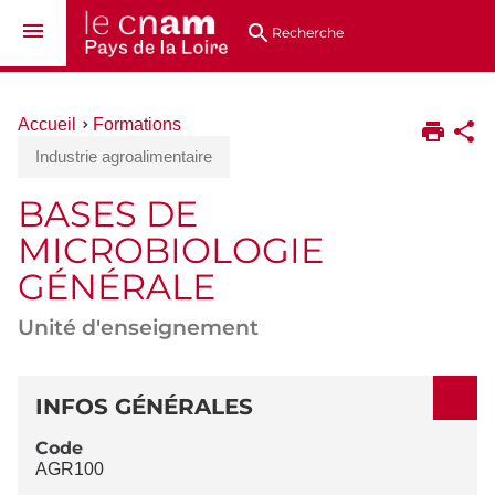
Aller
Navigation
Accès
Connexion
au
directs
Recherche
contenu
Vous
Accueil
Formations
êtes
Industrie agroalimentaire
ici :
BASES DE
MICROBIOLOGIE
GÉNÉRALE
Unité d'enseignement
DÉTAILS
INFOS GÉNÉRALES
Code
AGR100