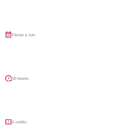
Février à Juin
50 heures
6 crédits