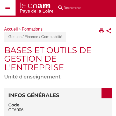
Aller
Navigation
Accès
Connexion
au
directs
Recherche
contenu
Vous
Accueil
Formations
êtes
Gestion / Finance / Comptabilité
ici :
BASES ET OUTILS DE
GESTION DE
L'ENTREPRISE
Unité d'enseignement
DÉTAILS
INFOS GÉNÉRALES
Code
CFA006