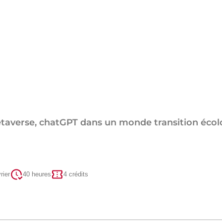
, métaverse, chatGPT dans un monde transition éco
rier
40 heures
4 crédits