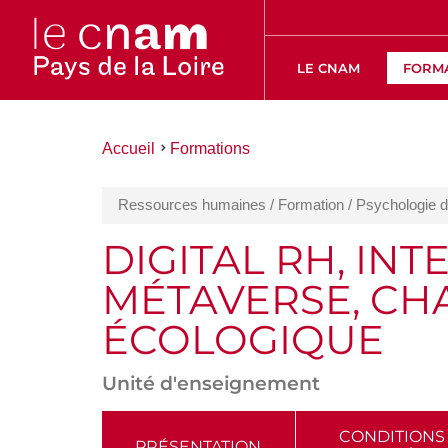
LE CNAM
FORM
Vous
Accueil
Formations
êtes
ici :
Ressources humaines / Formation / Psychologie du
DIGITAL RH, INT
MÉTAVERSE, CH
ÉCOLOGIQUE
Unité d'enseignement
ACCÉDER
CONDITIONS
PRÉSENTATION