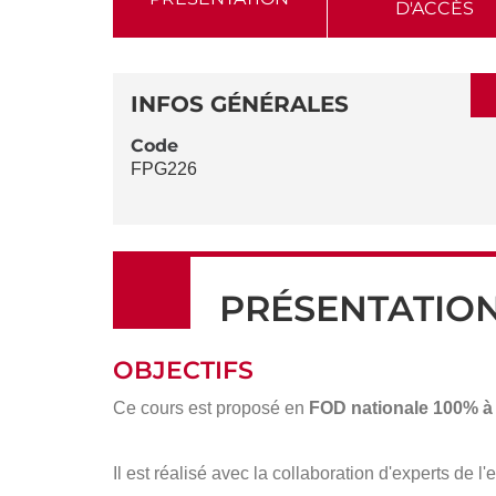
D'ACCÈS
AUX
SECTIONS
DÉTAILS
DE
INFOS GÉNÉRALES
LA
Code
FPG226
FICHE
PRÉSENTATIO
OBJECTIFS
Ce cours est proposé en
FOD nationale 100% à
Il est réalisé avec la collaboration d'experts de l