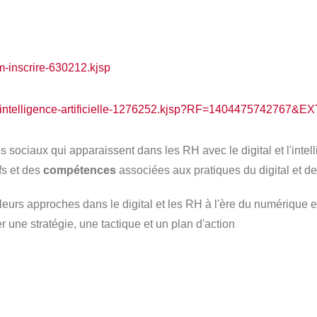
m-inscrire-630212.kjsp
h-et-intelligence-artificielle-1276252.kjsp?RF=14044757427
s sociaux qui apparaissent dans les RH avec le digital et l'intell
fs et des
compétences
associées aux pratiques du digital et de l
leurs approches dans le digital et les RH à l'ère du numérique et d
 une stratégie, une tactique et un plan d'action