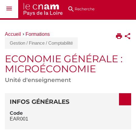
Aller
Navigation
Accès
Connexion
au
directs
Recherche
contenu
Vous
Accueil
Formations
êtes
Gestion / Finance / Comptabilité
ici :
ECONOMIE GÉNÉRALE :
MICROÉCONOMIE
Unité d'enseignement
DÉTAILS
INFOS GÉNÉRALES
Code
EAR001