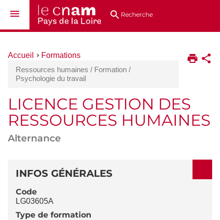
Aller
Navigation
Accès
Connexion
au
directs
Recherche
contenu
Vous
Accueil
Formations
êtes
Ressources humaines / Formation /
ici :
Psychologie du travail
LICENCE GESTION DES
RESSOURCES HUMAINES
Alternance
DÉTAILS
INFOS GÉNÉRALES
Code
LG03605A
Type de formation