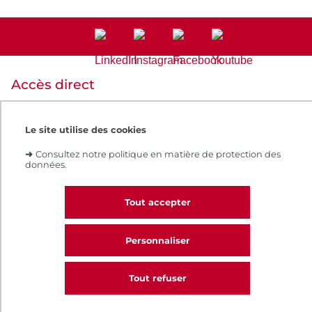
Accès direct
Notre e-boutique
Espace numérique de formation
Le site utilise des cookies
Le Cnam recrute
Contacts et plans d'accès
➜
Consultez notre politique en matière de protection des
Réclamations
données.
Tout accepter
Intranet
Contacts et plans d'accès
CGV
Personnaliser
Règlement intérieur
Infos légales
Tout refuser
CALL