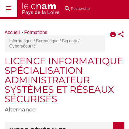
Aller
Navigation
Accès
Connexion
au
directs
Recherche
contenu
Vous
Accueil
Formations
êtes
Informatique / Bureautique / Big data /
ici :
Cybersécurité
LICENCE INFORMATIQUE
SPÉCIALISATION
ADMINISTRATEUR
SYSTÈMES ET RÉSEAUX
SÉCURISÉS
Alternance
DÉTAILS