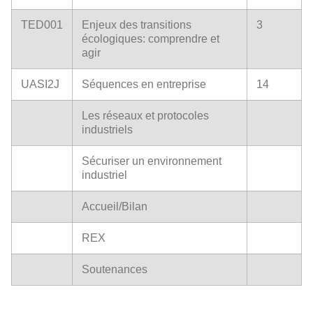
TED001
Enjeux des transitions
3
écologiques: comprendre et
agir
UASI2J
Séquences en entreprise
14
Les réseaux et protocoles
industriels
Sécuriser un environnement
industriel
Accueil/Bilan
REX
Soutenances