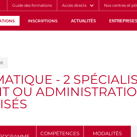
Aller
Navigation
Accès
Connexion
Guide des formations
Accès directs
Nos centres et pô
au
directs
contenu
ATIONS
INSCRIPTIONS
ACTUALITÉS
ENTREPRISES
té
ATIQUE - 2 SPÉCIALIS
 OU ADMINISTRATIO
ISÉS
COMPÉTENCES
MODALITÉS
ROGRAMME