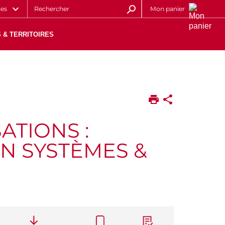
les
Mon panier
 & TERRITOIRES
ATIONS :
N SYSTÈMES &
CALL