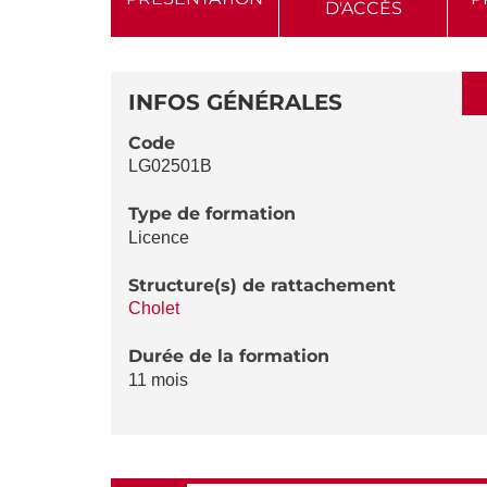
D'ACCÈS
AUX
SECTIONS
DÉTAILS
DE
INFOS GÉNÉRALES
LA
Code
LG02501B
FICHE
Type de formation
Licence
Structure(s) de rattachement
Cholet
Durée de la formation
11 mois