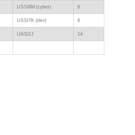
USSI8M (cyber)
6
USSI7K (dev)
6
UASI2J
14