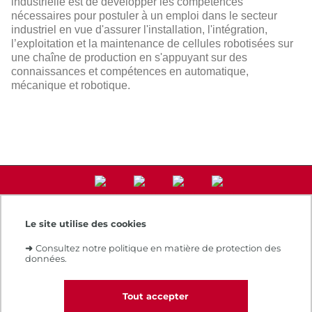
industrielle est de développer les compétences
nécessaires pour postuler à un emploi dans le secteur
industriel en vue d'assurer l'installation, l'intégration,
l’exploitation et la maintenance de cellules robotisées sur
une chaîne de production en s'appuyant sur des
connaissances et compétences en automatique,
mécanique et robotique.
Le site utilise des cookies
Accès direct
➜
Consultez notre politique en matière de protection des
Notre e-boutique
données.
Espace numérique de formation
Le Cnam recrute
Contacts et plans d'accès
Tout accepter
Réclamations