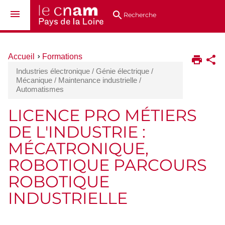
Aller
Navigation
Accès
Connexion
au
directs
Recherche
contenu
Vous
Accueil
Formations
êtes
Industries électronique / Génie électrique /
ici :
Mécanique / Maintenance industrielle /
Automatismes
LICENCE PRO MÉTIERS
DE L'INDUSTRIE :
MÉCATRONIQUE,
ROBOTIQUE PARCOURS
ROBOTIQUE
INDUSTRIELLE