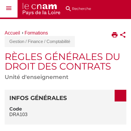
Aller
Navigation
Accès
Connexion
au
directs
Recherche
contenu
Vous
Accueil
Formations
êtes
Gestion / Finance / Comptabilité
ici :
RÈGLES GÉNÉRALES DU
DROIT DES CONTRATS
Unité d'enseignement
DÉTAILS
INFOS GÉNÉRALES
Code
DRA103