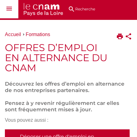
Aller
Navigation
Accès
Connexion
au
directs
Recherche
contenu
Vous
Accueil
Formations
êtes
OFFRES D’EMPLOI
ici :
EN ALTERNANCE DU
CNAM
Découvrez les offres d’emploi en alternance
de nos entreprises partenaires.
Pensez à y revenir régulièrement car elles
sont fréquemment mises à jour.
Vous pouvez aussi :
Déposer une offre d'emploi en