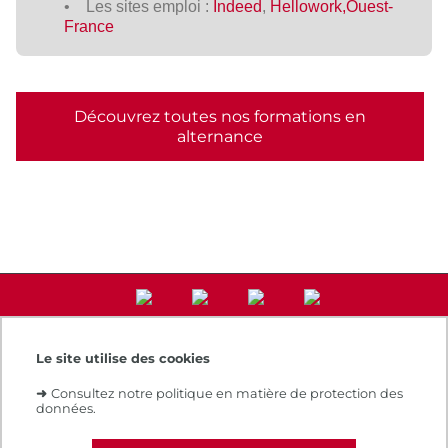
• Les sites emploi :
Indeed
,
Hellowork,
Ouest-
France
Découvrez toutes nos formations en
alternance
Le site utilise des cookies
Accès direct
➜
Consultez notre politique en matière de protection des
Notre e-boutique
données.
Espace numérique de formation
Le Cnam recrute