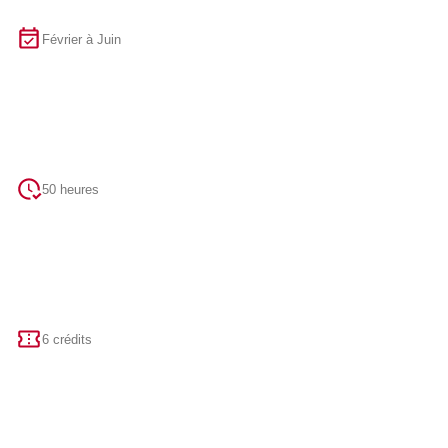
Février à Juin
50 heures
6 crédits