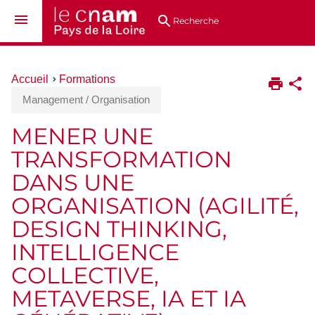
Aller
Navigation
Accès
Connexion
au
directs
Recherche
contenu
Vous
Accueil
Formations
êtes
Management / Organisation
ici :
MENER UNE
TRANSFORMATION
DANS UNE
ORGANISATION (AGILITÉ,
DESIGN THINKING,
INTELLIGENCE
COLLECTIVE,
METAVERSE, IA ET IA