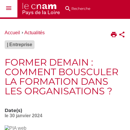
Aller
Navigation
Accès
Connexion
au
directs
Recherche
contenu
Vous
Accueil
Actualités
êtes
ici :
| Entreprise
FORMER DEMAIN :
COMMENT BOUSCULER
LA FORMATION DANS
LES ORGANISATIONS ?
Date(s)
le
30 janvier 2024