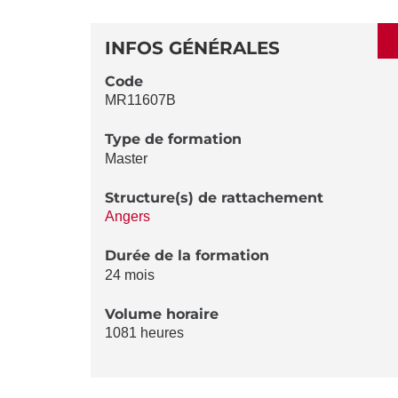
SECTIONS
DÉTAILS
DE
INFOS GÉNÉRALES
LA
Code
MR11607B
FICHE
Type de formation
Master
Structure(s) de rattachement
Angers
Durée de la formation
24 mois
Volume horaire
1081 heures