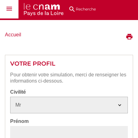
Aller
Navigation
Accès
Connexion
au
directs
Recherche
contenu
Vous
Accueil
êtes
ici :
VOTRE PROFIL
Pour obtenir votre simulation, merci de renseigner les
informations ci-dessous.
Civilité
Prénom