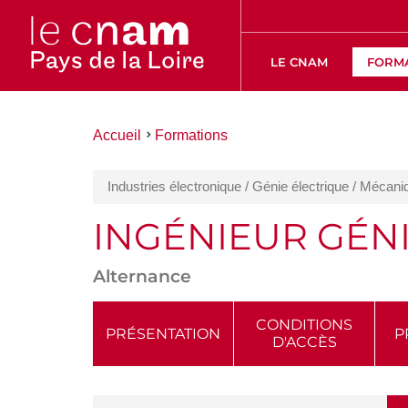
LE CNAM
FORM
Vous
Accueil
Formations
êtes
ici :
Industries électronique / Génie électrique / Mécan
INGÉNIEUR GÉNI
Alternance
ACCÉDER
CONDITIONS
PRÉSENTATION
P
D'ACCÈS
AUX
SECTIONS