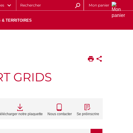
les
Mon panier
 & TERRITOIRES
RT GRIDS
CALL
TO
élécharger notre plaquette
Nous contacter
Se préinscrire
ACTIONS