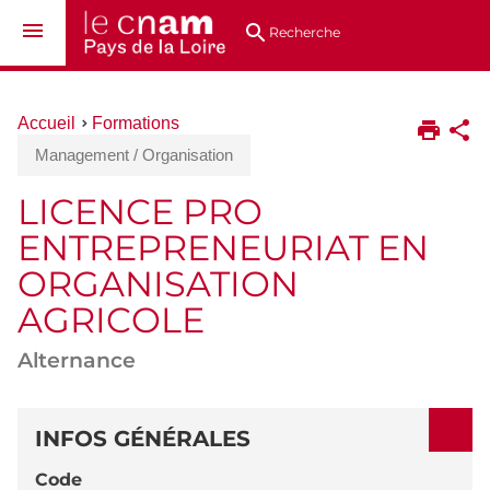
Aller
Navigation
Accès
Connexion
au
directs
Recherche
contenu
Vous
Accueil
Formations
êtes
Management / Organisation
ici :
LICENCE PRO
ENTREPRENEURIAT EN
ORGANISATION
AGRICOLE
Alternance
DÉTAILS
INFOS GÉNÉRALES
Code