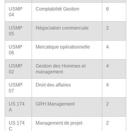
USMP
Comptabilité Gestion
6
04
USMP
Négociation commerciale
2
05
USMP
Mercatique opérationnelle
4
06
USMP
Gestion des Hommes et
4
02
management
USMP
Droit des affaires
4
07
US 174
GRH Management
2
A
US 174
Management de projet
2
C