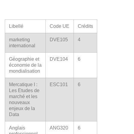
Libellé
Code UE
Crédits
marketing
DVE105
4
international
Géographie et
DVE104
6
économie de la
mondialisation
Mercatique I :
ESC101
6
Les Etudes de
marché et les
nouveaux
enjeux de la
Data
Anglais
ANG320
6
professionnel