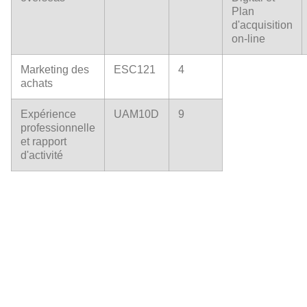
Plan
d'acquisition
on-line
Marketing des
ESC121
4
achats
Expérience
UAM10D
9
professionnelle
et rapport
d'activité