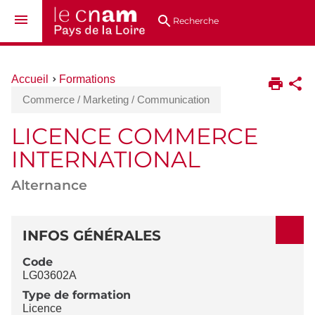
Aller
Navigation
Accès
Connexion
au
directs
Recherche
contenu
Vous
Accueil
Formations
êtes
Commerce / Marketing / Communication
ici :
LICENCE COMMERCE
INTERNATIONAL
Alternance
DÉTAILS
INFOS GÉNÉRALES
Code
LG03602A
Type de formation
Licence