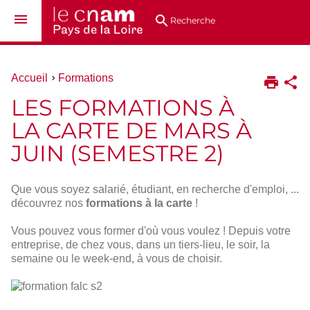
Aller
Navigation
Accès
Connexion
au
directs
Recherche
contenu
Vous
Accueil
Formations
êtes
LES FORMATIONS À
ici :
LA CARTE DE MARS À
JUIN (SEMESTRE 2)
Que vous soyez salarié, étudiant, en recherche d'emploi, ...
découvrez nos
formations à la carte
!
Vous pouvez vous former d'où vous voulez ! Depuis votre
entreprise, de chez vous, dans un tiers-lieu, le soir, la
semaine ou le week-end, à vous de choisir.
formation