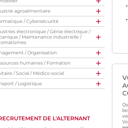
obilier
ustrie agroalimentaire
ormatique / Cybersécurité
ustries électronique / Génie électrique /
anique / Maintenance industrielle /
tomatismes
agement / Organisation
sources humaines / Formation
itaire / Social / Médico-social
V
nsport / Logistique
A
C
Qu
be
vo
 RECRUTEMENT DE L'ALTERNANT
Vo
pr