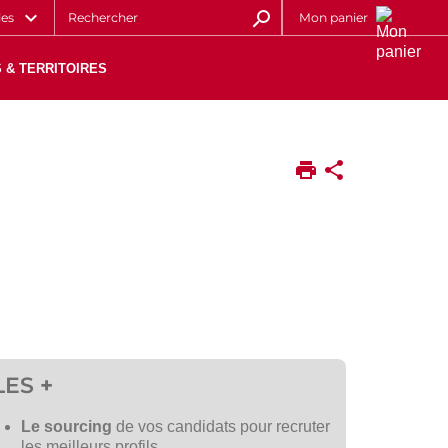
les
Mon panier
 & TERRITOIRES
LES
+
Le sourcing
de vos candidats pour recruter
les meilleurs profils