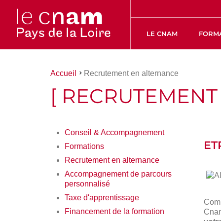
LE CNAM
FORM
Vous
Accueil
Recrutement en alternance
êtes
[ RECRUTEMENT
ici :
Conseil & Accompagnement
ET
Formations
Recrutement en alternance
Accompagnement de parcours
personnalisé
Alte
Taxe d'apprentissage
acc
Co
des
Financement de la formation
Cnam
entr