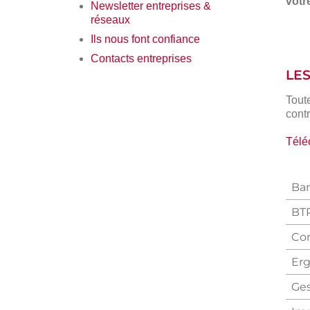
votr
Newsletter entreprises &
réseaux
Ils nous font confiance
Contacts entreprises
LE
Tout
cont
Télé
Ban
BTP
Co
Erg
Ges