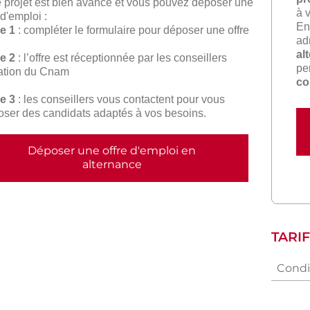
e projet est bien avancé et vous pouvez déposer une
à v
 d'emploi :
En
e 1
: compléter le formulaire pour déposer une offre
ad
al
e 2
: l’offre est réceptionnée par les conseillers
pe
ation du Cnam
co
e 3
: les conseillers vous contactent pour vous
oser des candidats adaptés à vos besoins.
Déposer une offre d'emploi en
alternance
TARI
Condit