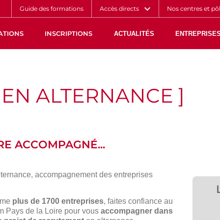
Aller
Navigation
Accès
Connexion
Guide des formations
Accès directs
Nos centres et pô
au
directs
contenu
ATIONS
INSCRIPTIONS
ACTUALITÉS
ENTREPRISES
 EN ALTERNANCE ]
RE ACCOMPAGNÉ...
rnance,
ompagnement
mme
plus de 1700 entreprises
, faites confiance au
 Pays de la Loire pour vous
accompagner dans
eprises