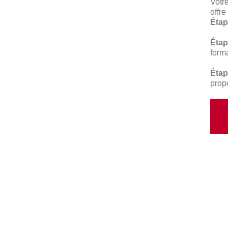
Votr
offre
Étap
Étap
form
Étap
prop